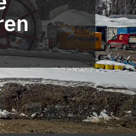
e
ren